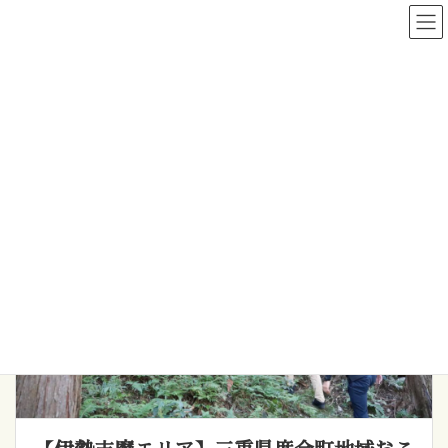
コ
ナ
ン
ビ
テ
ゲ
ン
ー
ツ
シ
へ
ョ
度会町
ス
ン
キ
に
ッ
移
プ
動
受付終了