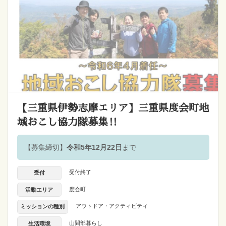
【三重県伊勢志摩エリア】三重県度会町地
域おこし協力隊募集‼
【募集締切】
令和5年12月22日
まで
受付終了
受付
度会町
活動エリア
アウトドア・アクティビティ
ミッションの種別
山間部暮らし
生活環境