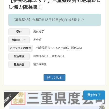
【伊勢志摩エリア】三重県度会町地域おこ
し協力隊募集‼
【募集締切】令和7年12月19日(金)午後5時まで
受付終了
受付
度会町
活動エリア
特産品開発・ふるさと納税
、
関係人口
ミッションの種別
山間部暮らし
、
農村暮らし
生活環境
協力隊募集
募集内容
詳しく見る
受付終了