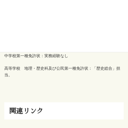
Canva
【教育】
小学校第一種免許状：理科専科(4・5・6年)、算数専科(3・4年)、
国語科専科(書道と図書1～4年)、１，２，４年生及び特別支援学級
担任
中学校第一種免許状：実務経験なし
高等学校 地理・歴史科及び公民第一種免許状：「歴史総合」担
当。
関連リンク