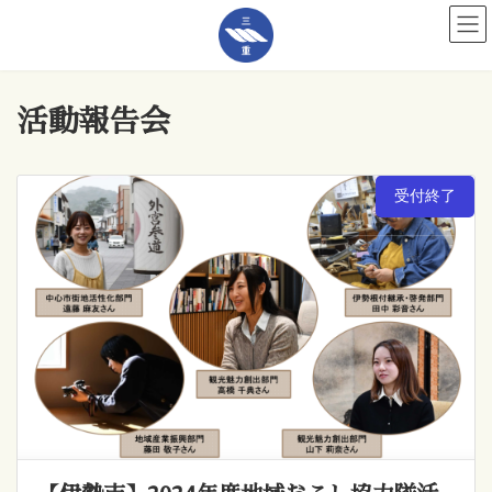
コ
ナ
ン
ビ
テ
ゲ
ン
ー
ツ
シ
へ
ョ
活動報告会
ス
ン
キ
に
ッ
移
プ
動
受付終了