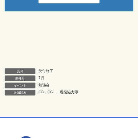
受付終了
受付
7月
開催月
勉強会
イベント
OB・OG
、
現役協力隊
参加対象