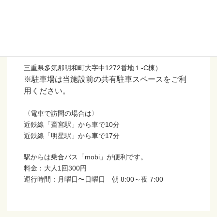
・筆記用具
【アクセス】
三重県多気郡明和町大字中1272番地１-C棟）
※駐車場は当施設前の共有駐車スペースをご利
用ください。
〈電車で訪問の場合は〉
近鉄線「斎宮駅」から車で10分
近鉄線「明星駅」から車で17分
駅からは乗合バス「mobi」が便利です。
料金：大人1回300円
運行時間：月曜日〜日曜日 朝 8:00～夜 7:00