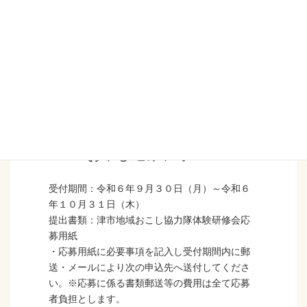
動イメージ）
15：00 美杉総合支所解散
※スケジュールは変更になる場合があります
お申し込みフォーム
受付期間：令和６年９月３０日（月）～令和６
年１０月３１日（木）
提出書類：津市地域おこし協力隊体験研修会応
募用紙
・応募用紙に必要事項を記入し受付期間内に郵
送・メールにより次の申込先へ送付してくださ
い。※応募に係る書類郵送等の費用は全て応募
者負担とします。