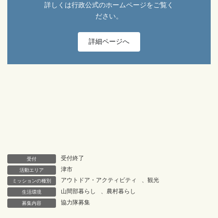
詳しくは行政公式のホームページをご覧く
ださい。
詳細ページへ
受付終了
受付
津市
活動エリア
アウトドア・アクティビティ
、
観光
ミッションの種別
山間部暮らし
、
農村暮らし
生活環境
協力隊募集
募集内容