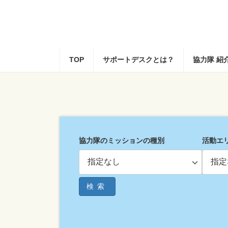
コ
ナ
ン
ビ
テ
ゲ
ン
ー
ツ
シ
へ
ョ
TOP
サポートデスクとは？
協力隊 紹
ス
ン
キ
に
ッ
移
プ
動
協力隊のミッションの種別
活動エ
検索